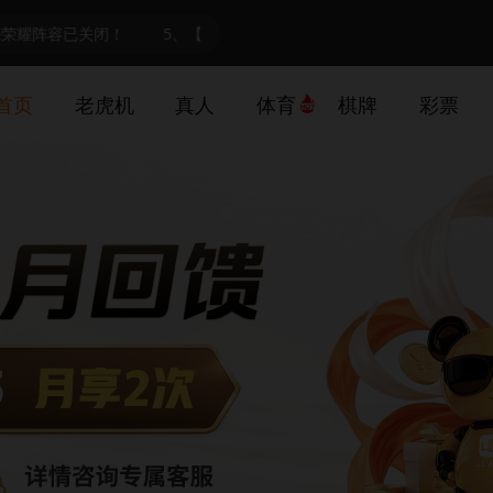
已关闭！
5、【百万狂欢】世界杯百万奖池已派发
6、小剧场
首页
老虎机
真人
体育
棋牌
彩票