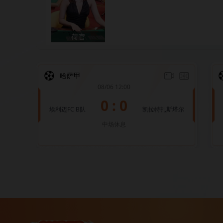
哈萨甲
08/06 12:00
0 : 0
埃利迈FC B队
凯拉特扎斯塔尔
中场休息