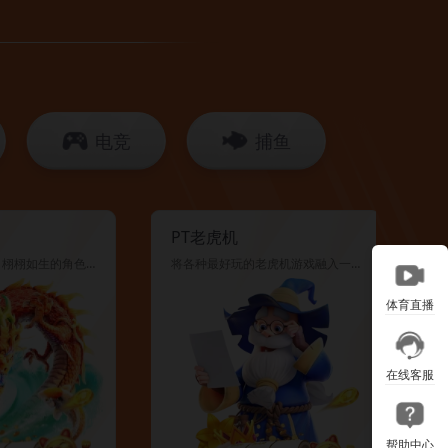
电竞
捕鱼
PT老虎机
眩目的图形效果，栩栩如生的角色，引人入胜的配乐，必定让您沉醉于我们幸运老虎机的迷人氛围中，给您带来无比壮观的独特体验。
将各种最好玩的老虎机游戏融入一场精彩的游戏派对，免费体验，我们并不单单是赢取奖金，我们将一同庆祝，一同享受快乐！
体育直播
在线客服
帮助中心