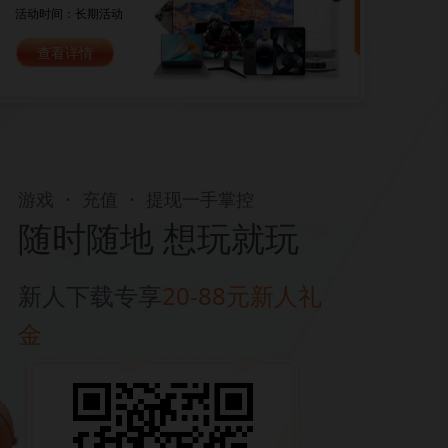
活动时间：长期活动
查看详情
游戏 ・ 充值 ・ 提现一手掌控
随时随地 想玩就玩
新人下载专享
20-88元新人礼
金