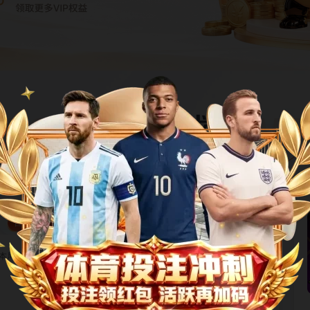
百万桌台
B01
B02