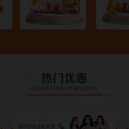
推荐好友全新来袭