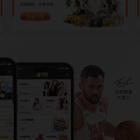
活动时间：长期活动
查看详情